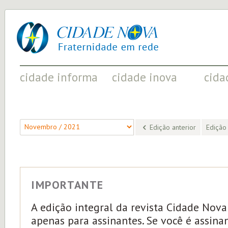
cidade
UM
nova
PROJETO
PELA
FRATERNIDADE
UNIVERSAL
cidade informa
cidade inova
cida
FATOS RELEVANTES PARA
ACONTECIMENTOS QUE EVIDENCIAM
INICIATI
COMPREENDER O MUNDO
AS MUDANÇAS POSITIVAS EM CURSO
A SOCIED
Edição anterior
Edição
IMPORTANTE
A edição integral da revista Cidade Nova
apenas para assinantes. Se você é assina