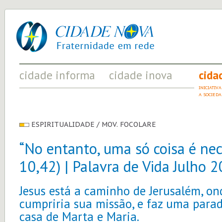
cidade
UM
nova
PROJETO
PELA
FRATERNIDADE
UNIVERSAL
cidade informa
cidade inova
cida
FATOS RELEVANTES PARA
ACONTECIMENTOS QUE EVIDENCIAM
INICIATI
COMPREENDER O MUNDO
AS MUDANÇAS POSITIVAS EM CURSO
A SOCIED
ESPIRITUALIDADE / MOV. FOCOLARE
“No entanto, uma só coisa é nece
10,42) | Palavra de Vida Julho 
Jesus está a caminho de Jerusalém, o
cumpriria sua missão, e faz uma par
casa de Marta e Maria.