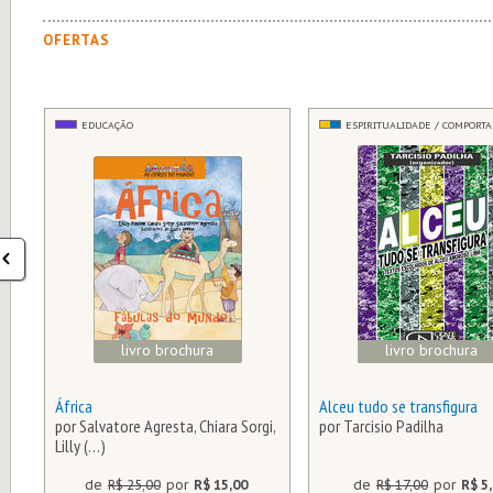
OFERTAS
EDUCAÇÃO
ESPIRITUALIDADE / COMPORT
livro brochura
livro brochura
África
Alceu tudo se transfigura
por Salvatore Agresta, Chiara Sorgi,
por Tarcisio Padilha
Lilly (…)
de
R$ 25,00
por
R$ 15,00
de
R$ 17,00
por
R$ 5