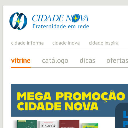
cidade
UM
PROJETO
nova
PELA
FRATERNIDADE
UNIVERSAL
cidade informa
cidade inova
cidade inspira
vitrine
catálogo
dicas
oferta