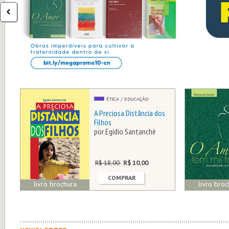
ÉTICA / EDUCAÇÃO
A Preciosa Distância dos
los
Filhos
re o
por Egídio Santanchè
R$ 18,00
R$ 10,00
COMPRAR
livro brochura
livro broc