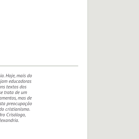
ia. Hoje, mais do
sejam educadoras
uns textos dos
e trata de um
amentos, mas de
esta preocupação
do cristianismo.
ro Crisólogo,
lexandria.