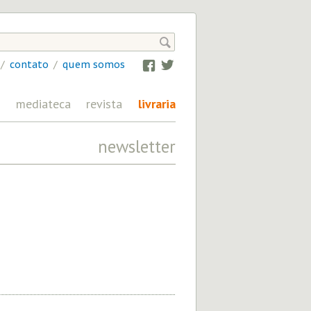

/
contato
/
quem somos
Facebook
Twitter
mediateca
revista
livraria
newsletter