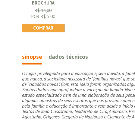
BROCHURA
R$ 13,00
POR R$ 5,00
COMPRAR
sinopse
dados técnicos
O lugar privilegiado para a educação é, sem dúvida, a famíl
que nunca, a sociedade necessita de “famílias novas” que 
de “cidadãos novos”. Com esta ideia foram organizados alg
Santos Padres que aprofundam a vocação da família. Não s
estudo especializado nem de uma elaboração de seus pens
algumas amostras de seus escritos que nos provam como 
pela família e educação é importante e vem desde o início 
Textos de João Crisóstomo, Teodoreto de Ciro, Ambrósio, Ped
Agostinho, Orígenes, Gregório de Nazianzo e Clemente de A