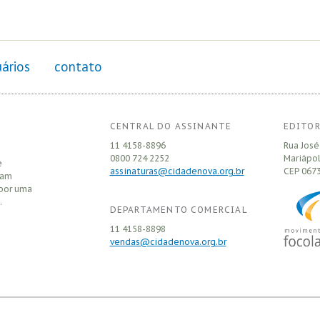
ários
contato
CENTRAL DO ASSINANTE
EDITOR
11 4158-8896
Rua José
0800 724 2252
Mariápol
e
assinaturas@cidadenova.org.br
CEP
0673
sam
 por uma
.
DEPARTAMENTO COMERCIAL
11 4158-8898
vendas@cidadenova.org.br