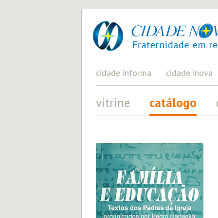
cidade
UM
PROJETO
nova
PELA
FRATERNIDADE
UNIVERSAL
cidade informa
cidade inova
vitrine
catálogo