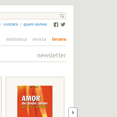

/
contato
/
quem somos
Facebook
Twitter
mediateca
revista
livraria
newsletter
SOCIEDADE / COMPORTAMENTO