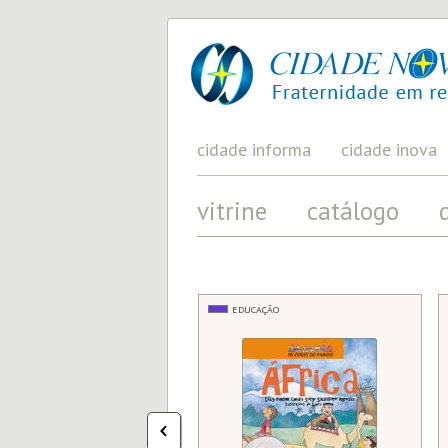
cidade
UM
PROJETO
nova
PELA
FRATERNIDADE
UNIVERSAL
cidade informa
cidade inova
vitrine
catálogo
RTE / EDUCAÇÃO
EDUCAÇÃO