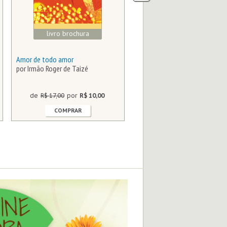
livro brochura
livro brochura
Amor de todo amor
Alzheimer, meu amigo um cam
por Irmão Roger de Taizé
para uma nova relação
por Dr. Bernard Cramet
de
R$ 17,00
por
R$ 10,00
de
R$ 39,00
por
R$ 23,0
COMPRAR
COMPRAR