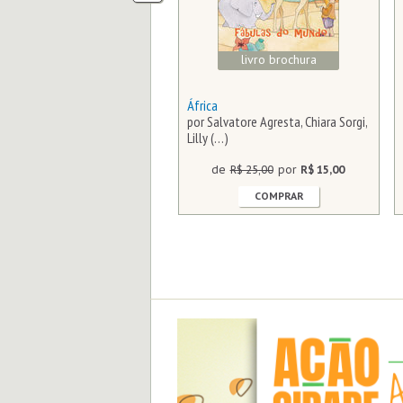
livro brochura
livro brochura
pa Nova do Arco da Velha
África
ávia Savary
por Salvatore Agresta, Chiara Sorgi,
Lilly (…)
de
R$ 44,00
por
R$ 30,00
de
R$ 25,00
por
R$ 15,00
COMPRAR
COMPRAR