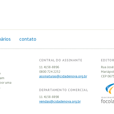
ários
contato
CENTRAL DO ASSINANTE
EDITOR
11 4158-8896
Rua José
0800 724 2252
Mariápol
e
assinaturas@cidadenova.org.br
CEP
0673
sam
 por uma
.
DEPARTAMENTO COMERCIAL
11 4158-8898
vendas@cidadenova.org.br