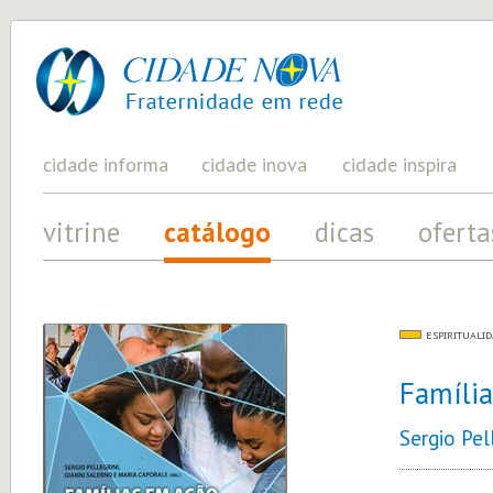
cidade
UM
PROJETO
nova
PELA
FRATERNIDADE
UNIVERSAL
cidade informa
cidade inova
cidade inspira
vitrine
catálogo
dicas
oferta
ESPIRITUALI
Famíli
Sergio Pel