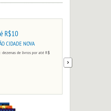
té R$10
O CIDADE NOVA
: dezenas de livros por até R$
SOCIE