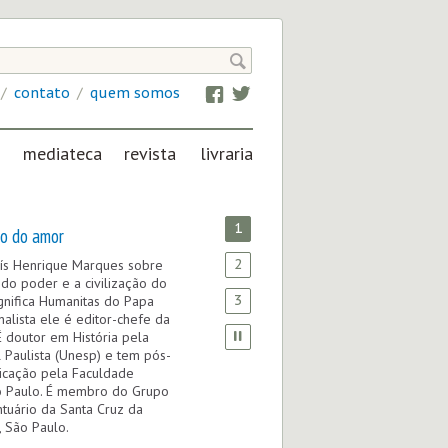

/
contato
/
quem somos
Facebook
Twitter
mediateca
revista
livraria
IMAGEM, ÁUDIO
FRATERNIDADE
E VÍDEO NA CN
EM REVISTA
1
ão do amor
2
Luís Henrique Marques sobre
a do poder e a civilização do
3
gnifica Humanitas do Papa
nalista ele é editor-chefe da
É doutor em História pela
 Paulista (Unesp) e tem pós-
cação pela Faculdade
o Paulo. É membro do Grupo
tuário da Santa Cruz da
, São Paulo.