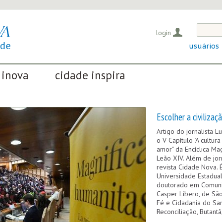
login
usuários
 inova
cidade inspira
OS QUE EVIDENCIAM
INICIATIVAS QUE TRANSFORMAM
OSITIVAS EM CURSO
A SOCIEDADE
Escolher a civilizaç
Artigo do jornalista 
o V Capítulo "A cultur
amor" da Encíclica Ma
Leão XIV. Além de jor
revista Cidade Nova. 
Universidade Estadual
doutorado em Comuni
Casper Líbero, de Sã
Fé e Cidadania do San
Reconciliação, Butantã