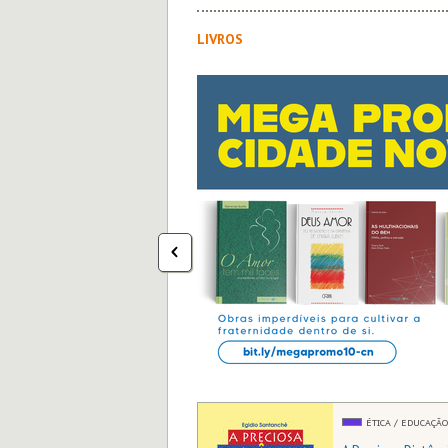
LIVROS
30
ADE NOVA
 especiais!
ÉTICA / EDUCAÇÃO