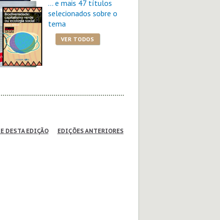
Sensaçã
... e mais 47 títulos
por Wol
selecionados sobre o
Schmidb
tema
VER TODOS
R$ 37,0
COM
livro brochura
E DESTA EDIÇÃO
EDIÇÕES ANTERIORES