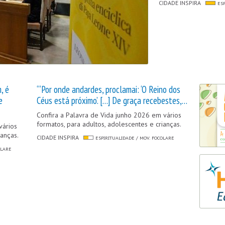
CIDADE INSPIRA
ESP
, é
“‘Por onde andardes, proclamai: ‘O Reino dos
e
Céus está próximo’. […] De graça recebestes,…
Confira a Palavra de Vida junho 2026 em vários
formatos, para adultos, adolescentes e crianças.
vários
ianças.
CIDADE INSPIRA
ESPIRITUALIDADE / MOV. FOCOLARE
OLARE