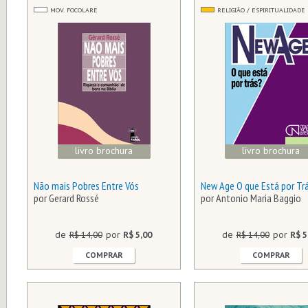
MOV. FOCOLARE
RELIGIÃO / ESPIRITUALIDADE
livro brochura
livro brochura
Não mais Pobres Entre Vós
New Age O que Está por Tr
por Gerard Rossé
por Antonio Maria Baggio
de
R$ 14,00
por
R$ 5,00
de
R$ 14,00
por
R$ 5
COMPRAR
COMPRAR