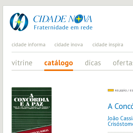
cidade
UM
PROJETO
nova
PELA
FRATERNIDADE
UNIVERSAL
cidade informa
cidade inova
cidade inspira
vitrine
catálogo
dicas
oferta
RELIGIÃO / E
A Concó
João Cassi
Crisóstom