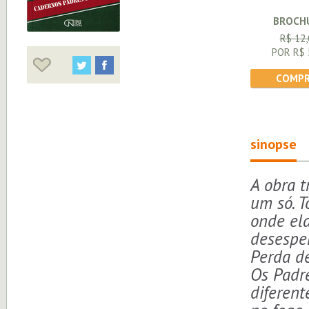
BROCH
R$ 12,
POR R$ 
COMPR
sinopse
A obra t
um só. 
onde ela
desesper
Perda de
Os Padre
diferent