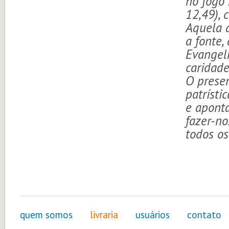
no fogo 
12,49), 
Aquela 
a fonte, 
Evangelh
caridade
O presen
patrísti
e apont
fazer-no
todos os
quem somos
livraria
usuários
contato