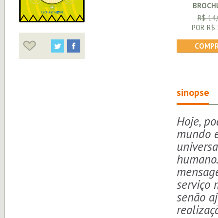
BROCH
R$ 14,
POR R$ 
COMPR
sinopse
Hoje, po
mundo e
universa
humano. 
mensage
serviço 
senão aj
realizaç