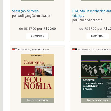
Sensação de Medo
O Mundo Desconhecido das
por Wolfgang Schmidbauer
Crianças
por Egídio Santanchè
de
R$ 37,00
por
R$ 20,00
de
R$ 37,00
por
R$ 1
COMPRAR
COMPRAR
ECONOMIA / MOV. FOCOLARE
ECONOMIA / SUSTENTABILID
livro brochura
livro brochura