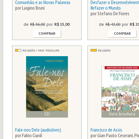
Comunhão e as Novas Palavras
Desfazer o Desenvolvimen
por Luigino Bruni
Refazer o Mundo
por Stefano De Fiores
de
R$ 36,00
por
R$ 15,00
de
R$ 43,00
por
R$ 2
COMPRAR
COMPRAR
RELIGIÃO / MOV. FOCOLARE
RELIGIÃO
CD
livro brochura
Fale-nos Dele (audiolivro)
Francisco de Assis
por Fabio Ciardi
por Gian Paolo Ceserani, Pi