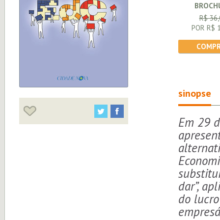
BROCH
R$ 36,
POR R$ 1
COMPR
sinopse
Em 29 d
apresen
alternat
Economi
substitu
dar”, ap
do lucro
empresá