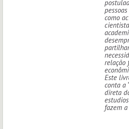
postula
pessoas
como aci
cientis
academi
desempr
partilh
necessi
relação 
econômi
Este liv
conta a 
direta d
estudios
fazem a 