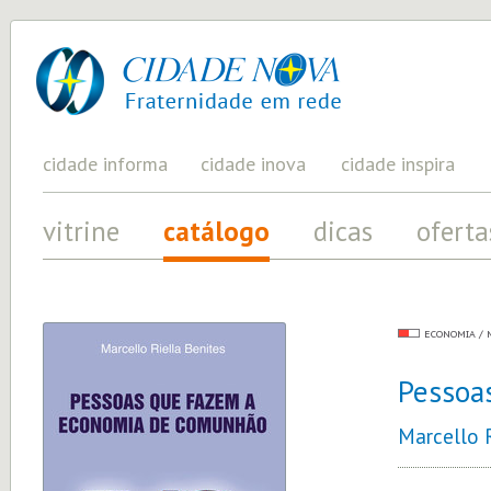
cidade
UM
PROJETO
nova
PELA
FRATERNIDADE
UNIVERSAL
cidade informa
cidade inova
cidade inspira
vitrine
catálogo
dicas
oferta
ECONOMIA / 
Pessoa
Marcello R