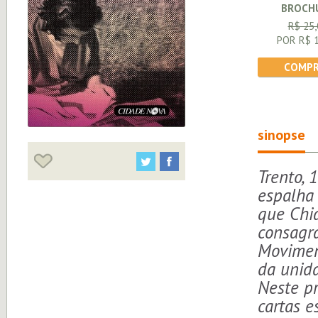
BROCH
R$ 25,
POR R$ 1
COMPR
sinopse
Trento,
espalha 
que Chia
consagr
Movimen
da unid
Neste pr
cartas e