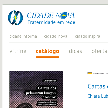
cidade
UM
PROJETO
nova
PELA
FRATERNIDADE
UNIVERSAL
cidade informa
cidade inova
cidade inspira
vitrine
catálogo
dicas
oferta
ESPIRITUALI
Cartas 
Chiara Lub