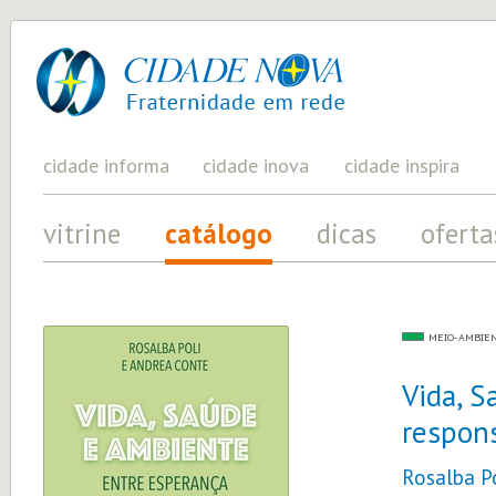
cidade
UM
PROJETO
nova
PELA
FRATERNIDADE
UNIVERSAL
cidade informa
cidade inova
cidade inspira
vitrine
catálogo
dicas
oferta
MEIO-AMBIE
Vida, S
respon
Rosalba P