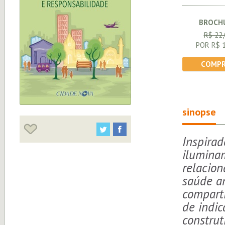
BROCH
R$ 22,
POR R$ 1
COMPR
sinopse
Inspirad
iluminam
relacion
saúde am
comparti
de indic
construt