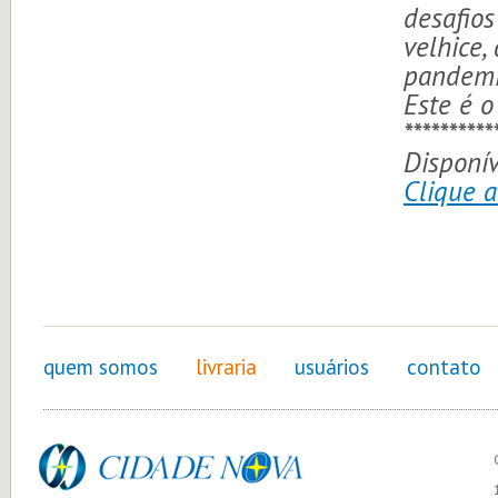
desafios
velhice,
pandemi
Este é o
**********
Disponív
Clique 
quem somos
livraria
usuários
contato