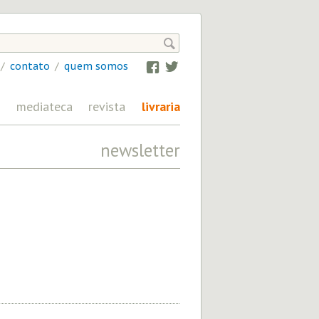

/
contato
/
quem somos
Facebook
Twitter
mediateca
revista
livraria
newsletter