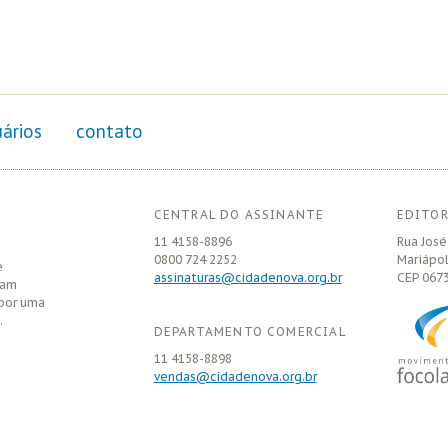
ários
contato
CENTRAL DO ASSINANTE
EDITOR
11 4158-8896
Rua José
0800 724 2252
Mariápol
e
assinaturas@cidadenova.org.br
CEP
0673
sam
 por uma
.
DEPARTAMENTO COMERCIAL
11 4158-8898
vendas@cidadenova.org.br