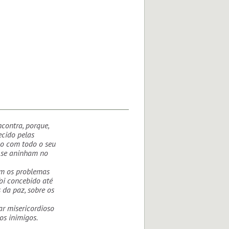
contra, porque,
ecido pelas
mo com todo o seu
 se aninham no
om os problemas
oi concebido até
 da paz, sobre os
ar misericordioso
os inimigos.