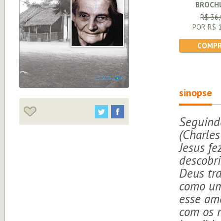
BROCH
R$ 36,
POR R$ 1
COMPR
sinopse
Seguindo
(Charle
Jesus fe
descobr
Deus tr
como um
esse amo
com os 