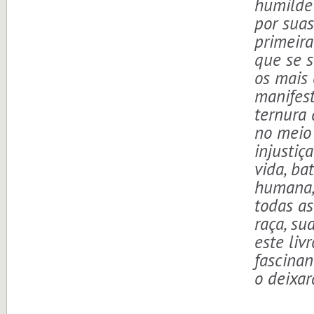
humilde 
por suas
primeira
que se s
os mais 
manifest
ternura 
no meio
injustiç
vida, ba
humana, 
todas as
raça, su
este liv
fascinan
o deixar