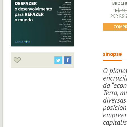
BROCH
R$ 43,
POR R$ 2
COMPR
sinopse
O plane
encruzil
da “econ
Terra, m
diversas
posicio
empreen
capitali