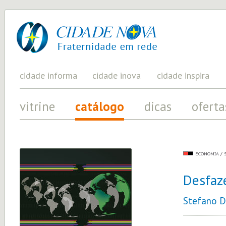
cidade
UM
PROJETO
nova
PELA
FRATERNIDADE
UNIVERSAL
cidade informa
cidade inova
cidade inspira
vitrine
catálogo
dicas
oferta
ECONOMIA / 
Desfaz
Stefano D