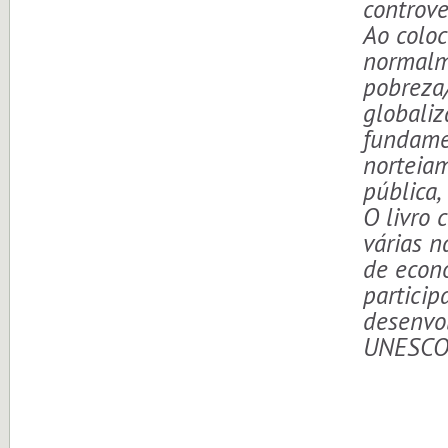
controve
Ao colo
normalm
pobreza
globaliz
fundame
norteiam
pública,
O livro 
várias n
de econo
particip
desenvol
UNESCO (