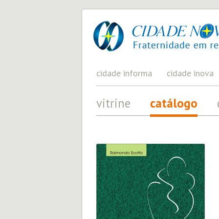
cidade
UM
PROJETO
nova
PELA
FRATERNIDADE
UNIVERSAL
cidade informa
cidade inova
vitrine
catálogo