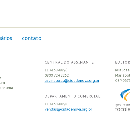
ários
contato
CENTRAL DO ASSINANTE
EDITOR
11 4158-8896
Rua José
0800 724 2252
Mariápol
e
assinaturas@cidadenova.org.br
CEP
0673
sam
 por uma
.
DEPARTAMENTO COMERCIAL
11 4158-8898
vendas@cidadenova.org.br