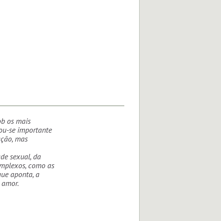
ob os mais
ou-se importante
ação, mas
ade sexual, da
omplexos, como as
que aponta, a
 amor.