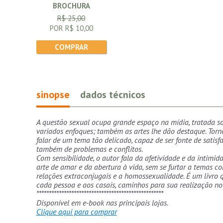
BROCHURA
R$ 25,00
POR R$ 10,00
COMPRAR
sinopse
dados técnicos
A questão sexual ocupa grande espaço na mídia, tratada s
variados enfoques; também as artes lhe dão destaque. Torn
falar de um tema tão delicado, capaz de ser fonte de satisf
também de problemas e conflitos.
Com sensibilidade, o autor fala da afetividade e da intimid
arte de amar e da abertura à vida, sem se furtar a temas c
relações extraconjugais e a homossexualidade. É um livro 
cada pessoa e aos casais, caminhos para sua realização no
***************************************************
Disponível em e-book nas principais lojas.
Clique aqui para comprar