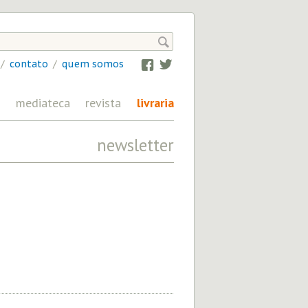

/
contato
/
quem somos
Facebook
Twitter
mediateca
revista
livraria
newsletter