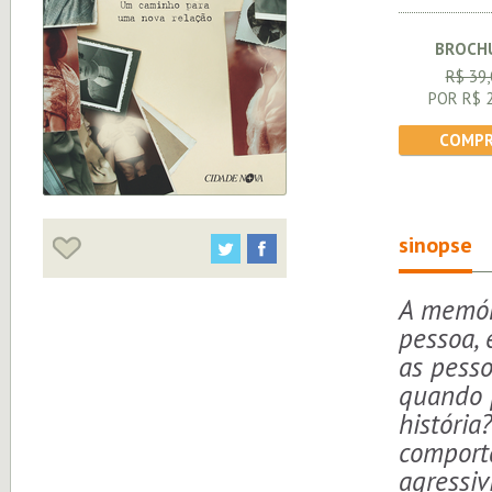
BROCH
R$ 39,
POR R$ 2
COMPR
sinopse
A memór
pessoa, 
as pess
quando 
história
comporta
agressiv