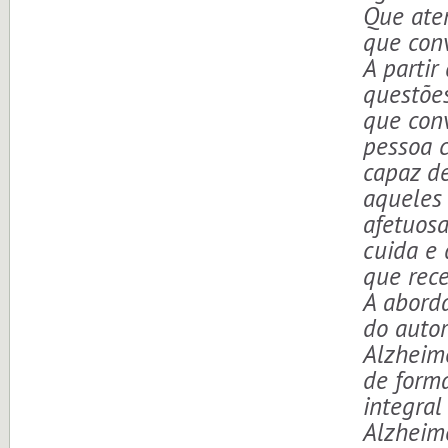
Que aten
que con
A partir
questões
que con
pessoa 
capaz de
aqueles
afetuos
cuida e 
que rec
A abord
do auto
Alzheime
de forma
integral
Alzheim