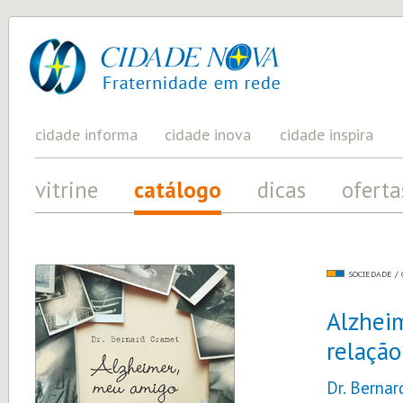
cidade
UM
PROJETO
nova
PELA
FRATERNIDADE
UNIVERSAL
cidade informa
cidade inova
cidade inspira
vitrine
catálogo
dicas
oferta
SOCIEDADE /
Alzhei
relação
Dr. Berna