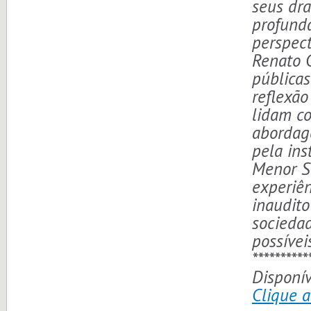
seus dr
profund
perspect
Renato C
públicas
reflexão
lidam c
abordag
pela ins
Menor Sã
experiên
inaudito
sociedad
possívei
**********
Disponív
Clique 