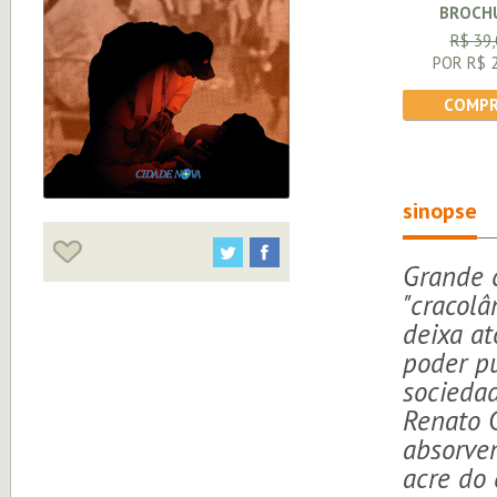
BROCH
R$ 39,
POR R$ 2
COMPR
sinopse
Grande c
"cracol
deixa at
poder pú
socieda
Renato C
absorve
acre do 