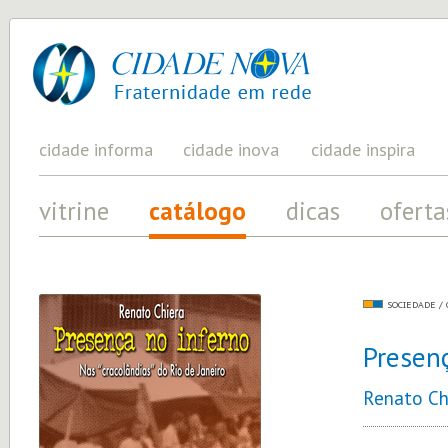
cidade
UM
PROJETO
nova
PELA
FRATERNIDADE
UNIVERSAL
cidade informa
cidade inova
cidade inspira
vitrine
catálogo
dicas
oferta
SOCIEDADE /
Presenç
Renato Ch