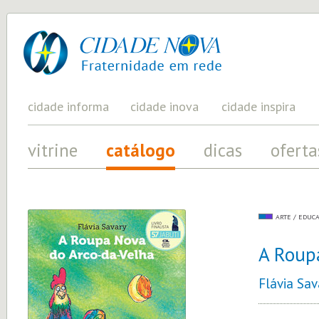
cidade
UM
PROJETO
nova
PELA
FRATERNIDADE
UNIVERSAL
cidade informa
cidade inova
cidade inspira
vitrine
catálogo
dicas
oferta
ARTE / EDUC
A Roup
Flávia Sav