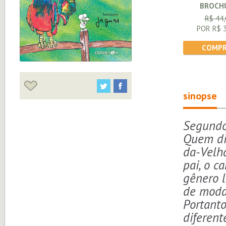
BROCH
R$ 44,
POR R$ 3
COMPR
sinopse
Segundo
Quem diz
da-Velha
pai, o c
gênero l
de moda
Portanto
diferent