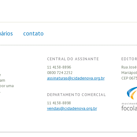
ários
contato
CENTRAL DO ASSINANTE
EDITOR
11 4158-8896
Rua José
0800 724 2252
Mariápol
e
assinaturas@cidadenova.org.br
CEP
0673
sam
 por uma
.
DEPARTAMENTO COMERCIAL
11 4158-8898
vendas@cidadenova.org.br