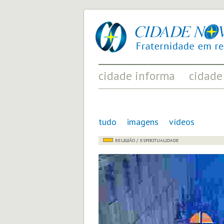
cidade
UM
nova
PROJETO
PELA
FRATERNIDADE
UNIVERSAL
cidade informa
cidade
FATOS RELEVANTES PARA
ACONTECIMENT
COMPREENDER O MUNDO
AS MUDANÇAS P
tudo
imagens
vídeos
RELIGIÃO / ESPIRITUALIDADE