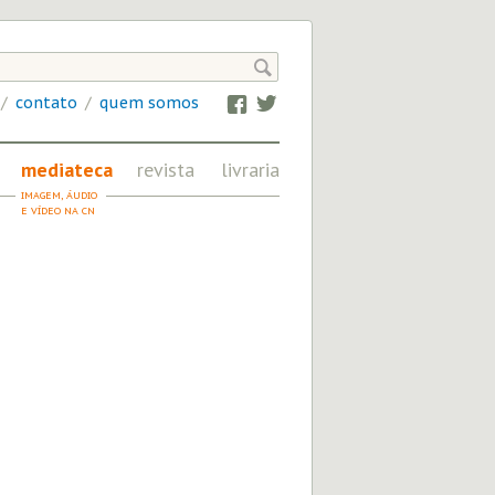

/
contato
/
quem somos
Facebook
Twitter
mediateca
revista
livraria
IMAGEM, ÁUDIO
FRATERNIDADE
E VÍDEO NA CN
EM REVISTA