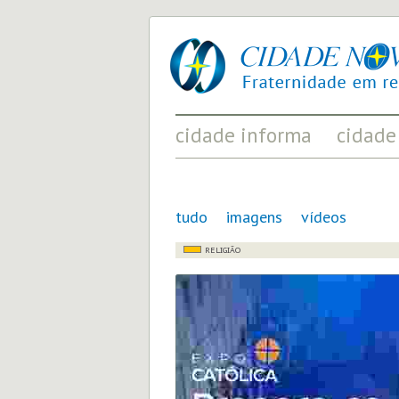
cidade
UM
nova
PROJETO
PELA
FRATERNIDADE
UNIVERSAL
cidade informa
cidade
FATOS RELEVANTES PARA
ACONTECIMENT
COMPREENDER O MUNDO
AS MUDANÇAS P
tudo
imagens
vídeos
RELIGIÃO