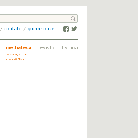

/
contato
/
quem somos
Facebook
Twitter
mediateca
revista
livraria
IMAGEM, ÁUDIO
FRATERNIDADE
E VÍDEO NA CN
EM REVISTA