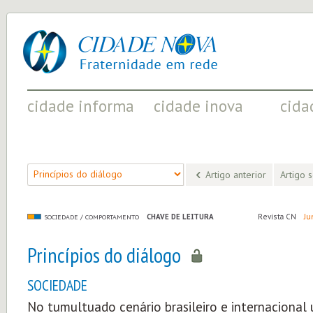
cidade
UM
nova
PROJETO
PELA
FRATERNIDADE
UNIVERSAL
cidade informa
cidade inova
cida
FATOS RELEVANTES PARA
ACONTECIMENTOS QUE EVIDENCIAM
INICIATI
COMPREENDER O MUNDO
AS MUDANÇAS POSITIVAS EM CURSO
A SOCIED
Artigo anterior
Artigo 
CHAVE DE LEITURA
Revista CN
Ju
SOCIEDADE / COMPORTAMENTO
Princípios do diálogo
SOCIEDADE
No tumultuado cenário brasileiro e internacional