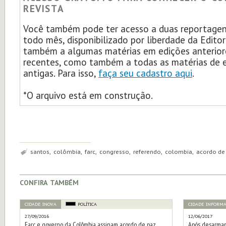
REVISTA
Você também pode ter acesso a duas reportagens
todo mês, disponibilizado por liberdade da Edito
também a algumas matérias em edições anterior
recentes, como também a todas as matérias de 
antigas. Para isso,
faça seu cadastro aqui
.
*O arquivo está em construção.
Tags:
santos, colômbia, farc, congresso, referendo, colombia, acordo de
confira também
CIDADE INOVA
POLÍTICA
CIDADE INFORM
27/09/2016
12/06/2017
Farc e governo da Colômbia assinam acordo de paz
Após desarmam