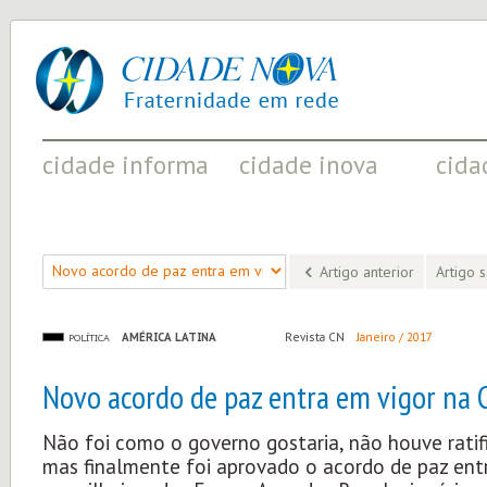
cidade
UM
nova
PROJETO
PELA
FRATERNIDADE
UNIVERSAL
cidade informa
cidade inova
cida
FATOS RELEVANTES PARA
ACONTECIMENTOS QUE EVIDENCIAM
INICIATI
COMPREENDER O MUNDO
AS MUDANÇAS POSITIVAS EM CURSO
A SOCIED
Artigo anterior
Artigo 
AMÉRICA LATINA
Revista CN
Janeiro / 2017
POLÍTICA
Novo acordo de paz entra em vigor na 
Não foi como o governo gostaria, não houve ratif
mas finalmente foi aprovado o acordo de paz ent