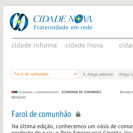
cidade
UM
nova
PROJETO
PELA
FRATERNIDADE
UNIVERSAL
cidade informa
cidade inova
cida
FATOS RELEVANTES PARA
ACONTECIMENTOS QUE EVIDENCIAM
INICIATI
COMPREENDER O MUNDO
AS MUDANÇAS POSITIVAS EM CURSO
A SOCIED
Artigo anterior
Artigo 
ECONOMIA DE COMUNHÃO
Revista 
ECONOMIA / COMPORTAMENTO
REDAÇÃO
Farol de comunhão
Na última edição, conhecemos um oásis de comu
nordeste do país: o Polo Empresarial Ginetta, lo