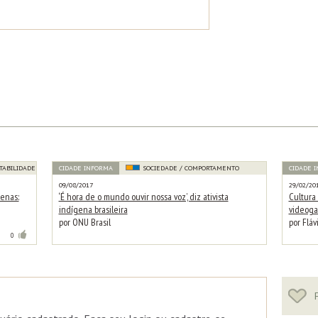
TABILIDADE
CIDADE INFORMA
SOCIEDADE / COMPORTAMENTO
CIDADE 
09/08/2017
29/02/20
enas:
‘É hora de o mundo ouvir nossa voz’, diz ativista
Cultura
indígena brasileira
videog
por ONU Brasil
por Fláv
0
F