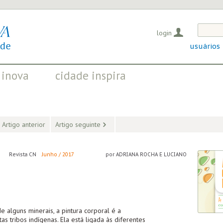
login
usuários
 inova
cidade inspira
OS QUE EVIDENCIAM
INICIATIVAS QUE TRANSFORMAM
OSITIVAS EM CURSO
A SOCIEDADE
Artigo anterior
Artigo seguinte
Revista CN
Junho / 2017
por ADRIANA ROCHA E LUCIANO
de alguns minerais, a pintura corporal é a
as tribos indígenas. Ela está ligada às diferentes