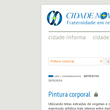
cidade
UM
nova
PROJETO
PELA
FRATERNIDADE
UNIVERSAL
cidade informa
cidade
FATOS RELEVANTES PARA
ACONTECIMENT
COMPREENDER O MUNDO
AS MUDANÇAS P
ARTEFATOS
ARTE / COMPORTAMENTO
SEPÚLVEDA
Pintura corporal
Utilizando tintas extraídas de vegetais e 
expressão artística mais intensa entre muit