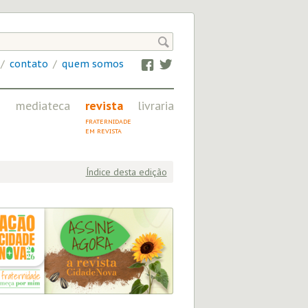

/
contato
/
quem somos
Facebook
Twitter
mediateca
revista
livraria
IMAGEM, ÁUDIO
FRATERNIDADE
E VÍDEO NA CN
EM REVISTA
Índice desta edição