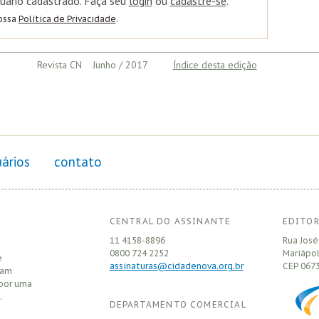
uário cadastrado. Faça seu
login
ou
cadastre-se
.
nossa
Política de Privacidade
.
Revista CN Junho / 2017
Índice desta edição
ários
contato
CENTRAL DO ASSINANTE
EDITOR
11 4158-8896
Rua José
0800 724 2252
Mariápol
e
assinaturas@cidadenova.org.br
CEP
0673
sam
 por uma
.
DEPARTAMENTO COMERCIAL