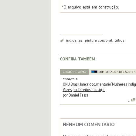
*O arquivo está em construção.
Tags:
indígenas, pintura corporal, tribos
confira também
CIDADE INFORMA
COMPORTAMENTO / SUSTEN
02/04/2018
ONU Brasil lança documentário ‘Mulheres Indíg
Vozes por Direitos e Justiça’
por Daniel Fassa
1
NENHUM COMENTÁRIO