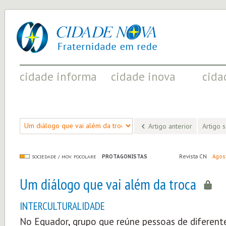
cidade
UM
nova
PROJETO
PELA
FRATERNIDADE
UNIVERSAL
cidade informa
cidade inova
cida
FATOS RELEVANTES PARA
ACONTECIMENTOS QUE EVIDENCIAM
INICIATI
COMPREENDER O MUNDO
AS MUDANÇAS POSITIVAS EM CURSO
A SOCIED
Artigo anterior
Artigo 
PROTAGONISTAS
Revista CN
Agos
SOCIEDADE / MOV. FOCOLARE
Um diálogo que vai além da troca
INTERCULTURALIDADE
No Equador, grupo que reúne pessoas de diferente