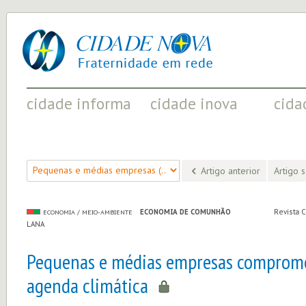
cidade
UM
nova
PROJETO
PELA
FRATERNIDADE
UNIVERSAL
cidade informa
cidade inova
cida
FATOS RELEVANTES PARA
ACONTECIMENTOS QUE EVIDENCIAM
INICIATI
COMPREENDER O MUNDO
AS MUDANÇAS POSITIVAS EM CURSO
A SOCIED
Artigo anterior
Artigo 
ECONOMIA DE COMUNHÃO
Revista 
ECONOMIA / MEIO-AMBIENTE
LANA
Pequenas e médias empresas comprome
agenda climática