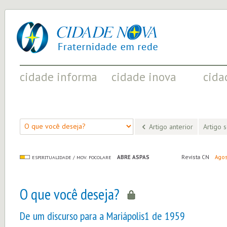
cidade
UM
nova
PROJETO
PELA
FRATERNIDADE
UNIVERSAL
cidade informa
cidade inova
cida
FATOS RELEVANTES PARA
ACONTECIMENTOS QUE EVIDENCIAM
INICIATI
COMPREENDER O MUNDO
AS MUDANÇAS POSITIVAS EM CURSO
A SOCIED
Artigo anterior
Artigo 
ABRE ASPAS
Revista CN
Agos
ESPIRITUALIDADE / MOV. FOCOLARE
O que você deseja?
De um discurso para a Mariápolis1 de 1959