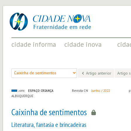
cidade
UM
nova
PROJETO
PELA
FRATERNIDADE
UNIVERSAL
cidade informa
cidade inova
cida
FATOS RELEVANTES PARA
ACONTECIMENTOS QUE EVIDENCIAM
INICIATI
COMPREENDER O MUNDO
AS MUDANÇAS POSITIVAS EM CURSO
A SOCIED
Artigo anterior
Artigo 
ESPAÇO CRIANÇA
Revista CN
Junho / 2022
p
ARTE
ALBUQUERQUE
Caixinha de sentimentos
Literatura, fantasia e brincadeiras