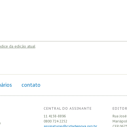
ndice da edição atual
ários
contato
CENTRAL DO ASSINANTE
EDITOR
11 4158-8896
Rua José
0800 724 2252
Mariápol
e
assinaturas@cidadenova.org.br
CEP
0673