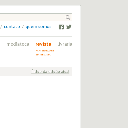

/
contato
/
quem somos
Facebook
Twitter
mediateca
revista
livraria
IMAGEM, ÁUDIO
FRATERNIDADE
E VÍDEO NA CN
EM REVISTA
Índice da edição atual