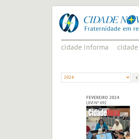
cidade
UM
nova
PROJETO
PELA
FRATERNIDADE
UNIVERSAL
cidade informa
cidade
FATOS RELEVANTES PARA
ACONTECIMENT
COMPREENDER O MUNDO
AS MUDANÇAS P
FEVEREIRO 2024
LXVI Nº 692