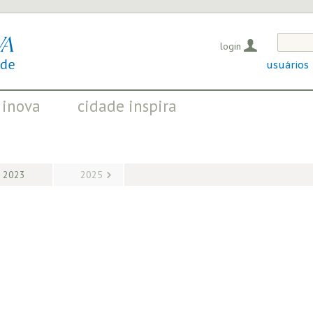
login
usuários
 inova
cidade inspira
OS QUE EVIDENCIAM
INICIATIVAS QUE TRANSFORMAM
OSITIVAS EM CURSO
A SOCIEDADE
2023
2025