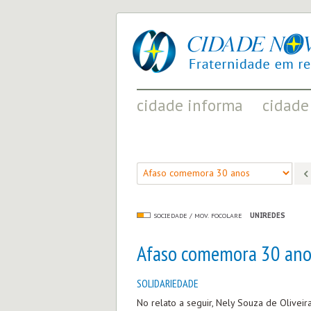
cidade
UM
nova
PROJETO
PELA
FRATERNIDADE
UNIVERSAL
cidade informa
cidade
FATOS RELEVANTES PARA
ACONTECIMENT
COMPREENDER O MUNDO
AS MUDANÇAS P
UNIREDES
SOCIEDADE / MOV. FOCOLARE
Afaso comemora 30 ano
SOLIDARIEDADE
No relato a seguir, Nely Souza de Oliveir