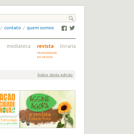

/
contato
/
quem somos
Facebook
Twitter
mediateca
revista
livraria
IMAGEM, ÁUDIO
FRATERNIDADE
E VÍDEO NA CN
EM REVISTA
Índice desta edição