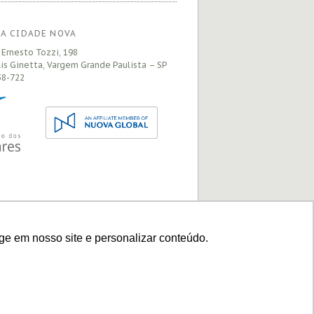
A CIDADE NOVA
 Ernesto Tozzi, 198
is Ginetta, Vargem Grande Paulista – SP
8-722
ge em nosso site e personalizar conteúdo.
Site desenhado e construido pela
Preface