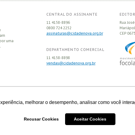
CENTRAL DO ASSINANTE
EDITOR
11 4158-8896
Rua José
0800 724 2252
Mariápol
e
assinaturas@cidadenova.org.br
CEP
0673
sam
 por uma
.
DEPARTAMENTO COMERCIAL
11 4158-8898
vendas@cidadenova.org.br
experiência, melhorar o desempenho, analisar como você intera
ao Usuário copiar ou reproduzir os conteúdos do Portal, com exceção de
ográfico e audiovisual, desde que citados fonte e autor.
Recusar Cookies
Aceitar Cookies