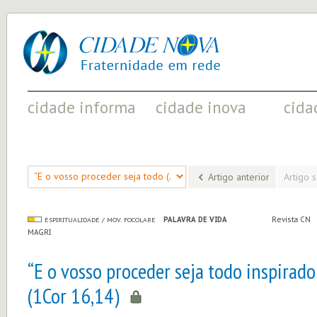
cidade
UM
nova
PROJETO
PELA
FRATERNIDADE
UNIVERSAL
cidade informa
cidade inova
cida
FATOS RELEVANTES PARA
ACONTECIMENTOS QUE EVIDENCIAM
INICIATI
COMPREENDER O MUNDO
AS MUDANÇAS POSITIVAS EM CURSO
A SOCIED
Artigo anterior
Artigo 
PALAVRA DE VIDA
Revista CN
ESPIRITUALIDADE / MOV. FOCOLARE
MAGRI
“E o vosso proceder seja todo inspirado
(1Cor 16,14)