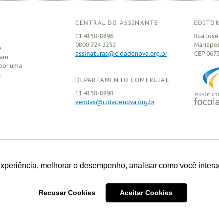
CENTRAL DO ASSINANTE
EDITOR
11 4158-8896
Rua José
0800 724 2252
Mariápol
e
assinaturas@cidadenova.org.br
CEP
0673
sam
 por uma
.
DEPARTAMENTO COMERCIAL
11 4158-8898
vendas@cidadenova.org.br
experiência, melhorar o desempenho, analisar como você intera
ao Usuário copiar ou reproduzir os conteúdos do Portal, com exceção de
ográfico e audiovisual, desde que citados fonte e autor.
Recusar Cookies
Aceitar Cookies