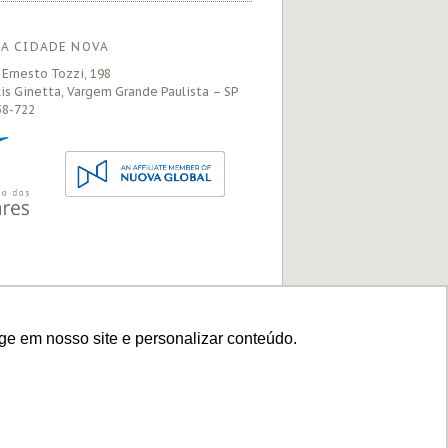
A CIDADE NOVA
 Ernesto Tozzi, 198
is Ginetta, Vargem Grande Paulista – SP
8-722
ge em nosso site e personalizar conteúdo.
Site desenhado e construido pela
Preface