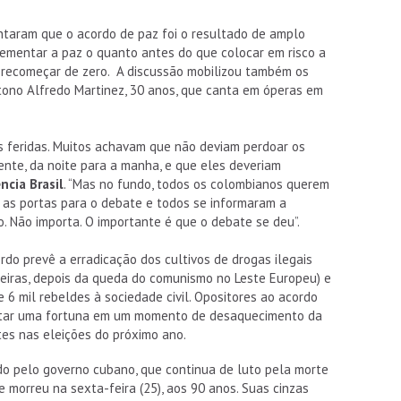
aram que o acordo de paz foi o resultado de amplo
ementar a paz o quanto antes do que colocar em risco a
e recomeçar de zero. A discussão mobilizou também os
tono Alfredo Martinez, 30 anos, que canta em óperas em
s feridas. Muitos achavam que não deviam perdoar os
ente, da noite para a manha, e que eles deveriam
cia Brasil
. “Mas no fundo, todos os colombianos querem
u as portas para o debate e todos se informaram a
to. Não importa. O importante é que o debate se deu”.
do prevê a erradicação dos cultivos de drogas ilegais
heiras, depois da queda do comunismo no Leste Europeu) e
 6 mil rebeldes à sociedade civil. Opositores ao acordo
star uma fortuna em um momento de desaquecimento da
es nas eleições do próximo ano.
o pelo governo cubano, que continua de luto pela morte
le morreu na sexta-feira (25), aos 90 anos. Suas cinzas