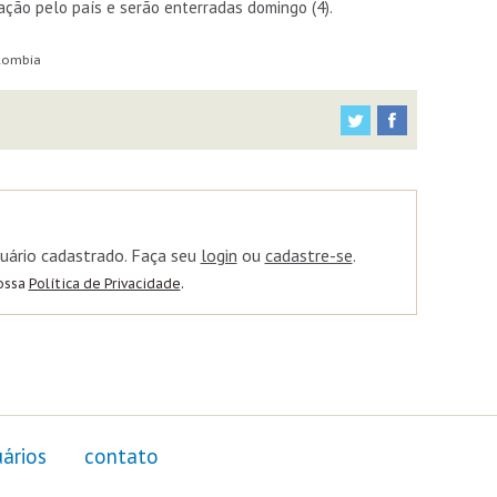
ção pelo país e serão enterradas domingo (4).
olombia
uário cadastrado. Faça seu
login
ou
cadastre-se
.
nossa
Política de Privacidade
.
ários
contato