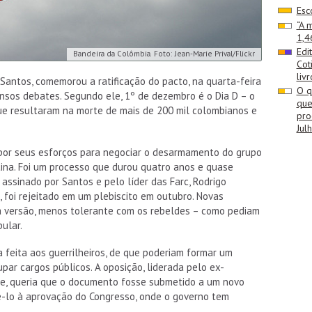
Esc
“A 
1,4
Edi
Bandeira da Colômbia. Foto: Jean-Marie Prival/Flickr
Cot
livr
Santos, comemorou a ratificação do pacto, na quarta-feira
O q
tensos debates. Segundo ele, 1º de dezembro é o Dia D – o
que
 que resultaram na morte de mais de 200 mil colombianos e
pro
Jul
por seus esforços para negociar o desarmamento do grupo
tina. Foi um processo que durou quatro anos e quase
 assinado por Santos e pelo líder das Farc, Rodrigo
foi rejeitado em um plebiscito em outubro. Novas
 versão, menos tolerante com os rebeldes – como pediam
ular.
feita aos guerrilheiros, de que poderiam formar um
cupar cargos públicos. A oposição, liderada pelo ex-
be, queria que o documento fosse submetido a um novo
ê-lo à aprovação do Congresso, onde o governo tem