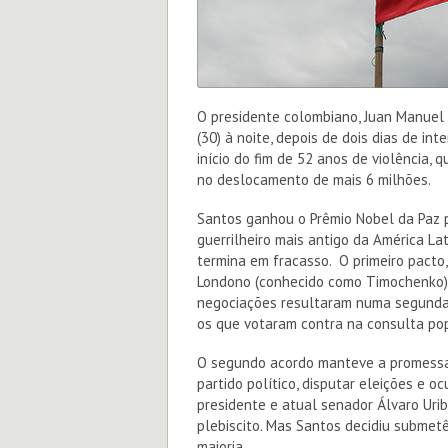
O presidente colombiano, Juan Manuel 
(30) à noite, depois de dois dias de in
início do fim de 52 anos de violência,
no deslocamento de mais 6 milhões.
Santos ganhou o Prêmio Nobel da Paz 
guerrilheiro mais antigo da América La
termina em fracasso. O primeiro pacto,
Londono (conhecido como Timochenko), 
negociações resultaram numa segunda
os que votaram contra na consulta pop
O segundo acordo manteve a promessa 
partido político, disputar eleições e o
presidente e atual senador Álvaro Uri
plebiscito. Mas Santos decidiu submet
maioria.