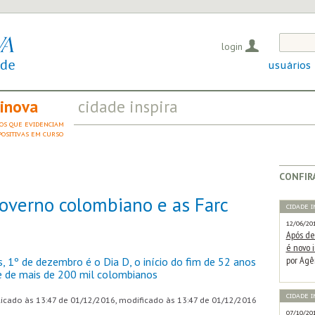
login
usuários
 inova
cidade inspira
OS QUE EVIDENCIAM
INICIATIVAS QUE TRANSFORMAM
OSITIVAS EM CURSO
A SOCIEDADE
confir
governo colombiano e as Farc
CIDADE 
12/06/20
Após de
é novo 
por Agên
, 1º de dezembro é o Dia D, o início do fim de 52 anos
e de mais de 200 mil colombianos
CIDADE 
cado às
13:47 de 01/12/2016
, modificado às 13:47 de 01/12/2016
07/10/20