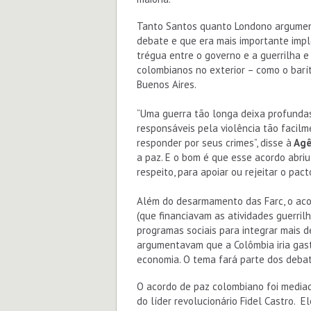
Tanto Santos quanto Londono argument
debate e que era mais importante impl
trégua entre o governo e a guerrilha 
colombianos no exterior – como o barí
Buenos Aires.
“Uma guerra tão longa deixa profunda
responsáveis pela violência tão facilm
responder por seus crimes”, disse à
Agên
a paz. E o bom é que esse acordo abri
respeito, para apoiar ou rejeitar o pac
Além do desarmamento das Farc, o acor
(que financiavam as atividades guerril
programas sociais para integrar mais de
argumentavam que a Colômbia iria ga
economia. O tema fará parte dos debat
O acordo de paz colombiano foi mediad
do líder revolucionário Fidel Castro. E