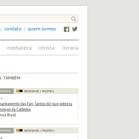

/
contato
/
quem somos
Facebook
Twitter
mediateca
revista
livraria
IMAGEM, ÁUDIO
FRATERNIDADE
E VÍDEO NA CN
EM REVISTA
a também
INFORMA
SOCIEDADE / POLÍTICA
17
sarmamento das Farc, Santos diz que pobreza
inimigo da Colômbia
cia Brasil
INFORMA
SOCIEDADE / POLÍTICA
16