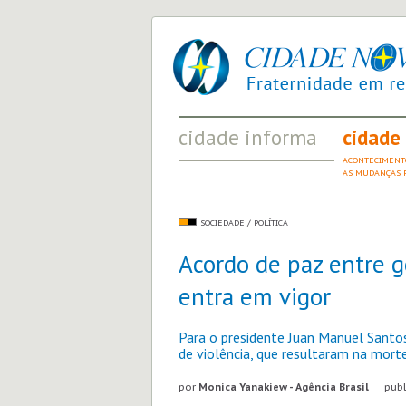
cidade
UM
nova
PROJETO
PELA
FRATERNIDADE
UNIVERSAL
cidade informa
cidade
FATOS RELEVANTES PARA
ACONTECIMENT
COMPREENDER O MUNDO
AS MUDANÇAS P
SOCIEDADE / POLÍTICA
Acordo de paz entre 
entra em vigor
Para o presidente Juan Manuel Santos
de violência, que resultaram na mort
por
Monica Yanakiew - Agência Brasil
publi