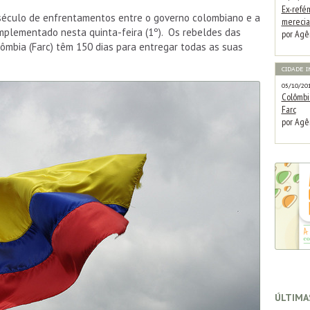
Ex-refé
século de enfrentamentos entre o governo colombiano e a
merecia
implementado nesta quinta-feira (1º). Os rebeldes das
por Agên
ômbia (Farc) têm 150 dias para entregar todas as suas
CIDADE 
05/10/20
Colômbi
Farc
por Agê
última