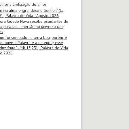
olher a civilização do amor
minha alma engrandece o Senhor.” (Lc
6) | Palavra de Vida - Agosto 2026
tora Cidade Nova recebe estudantes de
ia para uma imersão no universo dos
os
ue foi semeado na terra boa, porém, é
m ouve a Palavra e a entende; esse
duz fruto.” (Mt 13,23) | Palavra de Vida
ho 2026