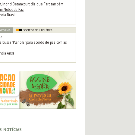
m, Ingrid Betancourt diz que Farc também
m Nobel da Paz
cia Brasil*
INFORMA
SOCIEDADE / POLÍTICA
16
a busca "Plano B" para acordo de paz com as
ncia Ansa
s notícias