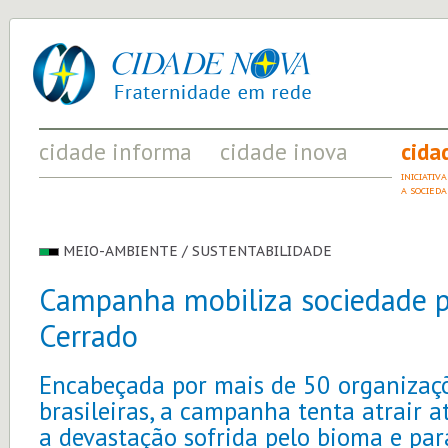
cidade
UM
nova
PROJETO
PELA
FRATERNIDADE
UNIVERSAL
cidade informa
cidade inova
cida
FATOS RELEVANTES PARA
ACONTECIMENTOS QUE EVIDENCIAM
INICIATI
COMPREENDER O MUNDO
AS MUDANÇAS POSITIVAS EM CURSO
A SOCIED
MEIO-AMBIENTE / SUSTENTABILIDADE
Campanha mobiliza sociedade p
Cerrado
Encabeçada por mais de 50 organizaçõe
brasileiras, a campanha tenta atrair 
a devastação sofrida pelo bioma e para