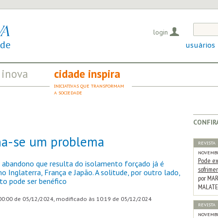
login
usuários
 inova
cidade inspira
OS QUE EVIDENCIAM
INICIATIVAS QUE TRANSFORMAM
OSITIVAS EM CURSO
A SOCIEDADE
confir
na-se um problema
REVISTA
NOVEMBR
Pode exi
andono que resulta do isolamento forçado já é
sofrime
Inglaterra, França e Japão. A solitude, por outro lado,
por MA
to pode ser benéfico
MALATE
00:00 de 05/12/2024
, modificado às 10:19 de 05/12/2024
REVISTA
NOVEMBR