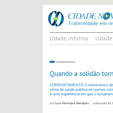
cidade
UM
nova
PROJETO
PELA
FRATERNIDADE
UNIVERSAL
cidade informa
cidade
FATOS RELEVANTES PARA
ACONTECIMENT
COMPREENDER O MUNDO
AS MUDANÇAS P
COMPORTAMENTO
Quando a solidão tor
COMPORTAMENTO O sentimento de ab
tema de saúde pública em países como 
é uma experiência em que o isolamen
por
Luís Henrique Marques
publicado às