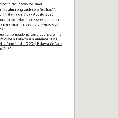
olher a civilização do amor
minha alma engrandece o Senhor.” (Lc
6) | Palavra de Vida - Agosto 2026
tora Cidade Nova recebe estudantes de
ia para uma imersão no universo dos
os
ue foi semeado na terra boa, porém, é
m ouve a Palavra e a entende; esse
duz fruto.” (Mt 13,23) | Palavra de Vida
ho 2026