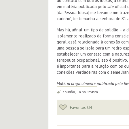
do contato com outros idosos, a celeb
em matéria publicada pelo
site
oficial 
[da Pessoa Idosa] me levam e me traz
carinho”, testemunha a senhora de 81 
Mas há, afinal, um tipo de solidão – a
isolamento realizado de forma conscien
geral, está relacionado à conexão com a
uma pessoa se isola para um retiro espi
estabelecer um contato com a naturez
terapeuta ocupacional, isso é positiv
é importante para a relação com os out
conexões verdadeiras com o semelhante
Matéria originalmente publicada pela Re
Tags:
solidão, Tá na Revista
Favoritos CN