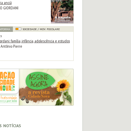
ia anciã
NO GIORDANI
INFORMA
SOCIEDADE / MOV. FOCOLARE
23
ordani: família, infância, adolescência e estudos
 Antônio Pierre
s notícias