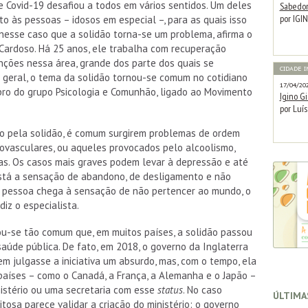
Covid-19 desafiou a todos em vários sentidos. Um deles
Sabedor
por IGI
to às pessoas – idosos em especial –, para as quais isso
 nesse caso que a solidão torna-se um problema, afirma o
Cardoso. Há 25 anos, ele trabalha com recuperação
nções nessa área, grande dos parte dos quais se
CIDADE 
geral, o tema da solidão tornou-se comum no cotidiano
17/04/20
ro do grupo Psicologia e Comunhão, ligado ao Movimento
Igino Gi
por Luís
o pela solidão, é comum surgirem problemas de ordem
iovasculares, ou aqueles provocados pelo alcoolismo,
as. Os casos mais graves podem levar à depressão e até
 está a sensação de abandono, de desligamento e não
a pessoa chega à sensação de não pertencer ao mundo, o
diz o especialista.
u-se tão comum que, em muitos países, a solidão passou
úde pública. De fato, em 2018, o governo da Inglaterra
em julgasse a iniciativa um absurdo, mas, com o tempo, ela
países – como o Canadá, a França, a Alemanha e o Japão –
istério ou uma secretaria com esse
status
. No caso
última
xitosa parece validar a criação do ministério: o governo