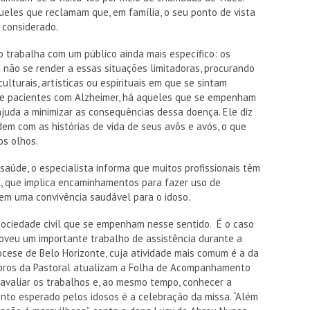
ueles que reclamam que, em família, o seu ponto de vista
 considerado.
 trabalha com um público ainda mais específico: os
 não se render a essas situações limitadoras, procurando
 culturais, artísticas ou espirituais em que se sintam
 de pacientes com Alzheimer, há aqueles que se empenham
 ajuda a minimizar as consequências dessa doença. Ele diz
em com as histórias de vida de seus avôs e avós, o que
os olhos.
saúde, o especialista informa que muitos profissionais têm
l, que implica encaminhamentos para fazer uso de
em uma convivência saudável para o idoso.
ociedade civil que se empenham nesse sentido. É o caso
oveu um importante trabalho de assistência durante a
ese de Belo Horizonte, cuja atividade mais comum é a da
embros da Pastoral atualizam a Folha de Acompanhamento
e avaliar os trabalhos e, ao mesmo tempo, conhecer a
to esperado pelos idosos é a celebração da missa. “Além