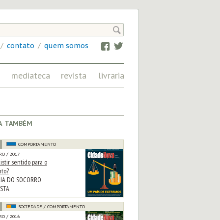

/
contato
/
quem somos
Facebook
Twitter
mediateca
revista
livraria
IMAGEM, ÁUDIO
FRATERNIDADE
E VÍDEO NA CN
EM REVISTA
a também
COMPORTAMENTO
O / 2017
stir sentido para o
nto?
RIA DO SOCORRO
STA
SOCIEDADE / COMPORTAMENTO
O / 2016