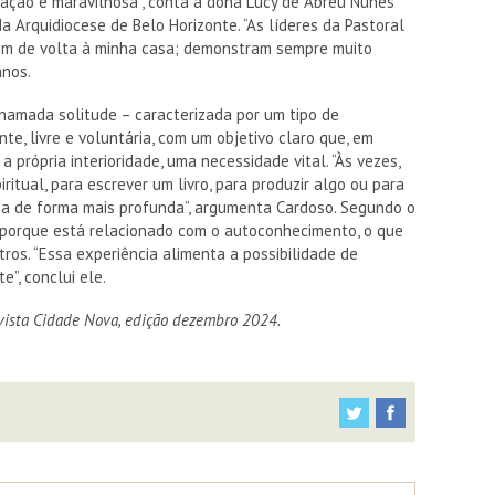
ração é maravilhosa”, conta a dona Lucy de Abreu Nunes
da Arquidiocese de Belo Horizonte. “As líderes da Pastoral
em de volta à minha casa; demonstram sempre muito
anos.
 chamada solitude – caracterizada por um tipo de
te, livre e voluntária, com um objetivo claro que, em
 própria interioridade, uma necessidade vital. “Às vezes,
ritual, para escrever um livro, para produzir algo ou para
a de forma mais profunda”, argumenta Cardoso. Segundo o
o, porque está relacionado com o autoconhecimento, o que
ros. “Essa experiência alimenta a possibilidade de
”, conclui ele.
vista Cidade Nova, edição dezembro 2024.