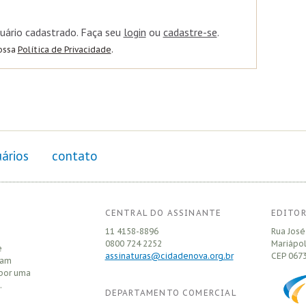
uário cadastrado. Faça seu
login
ou
cadastre-se
.
nossa
Política de Privacidade
.
ários
contato
CENTRAL DO ASSINANTE
EDITOR
11 4158-8896
Rua José
0800 724 2252
Mariápol
e
assinaturas@cidadenova.org.br
CEP
0673
sam
 por uma
.
DEPARTAMENTO COMERCIAL