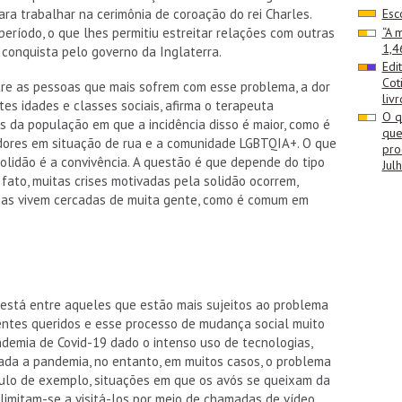
ara trabalhar na cerimônia de coroação do rei Charles.
Esc
período, o que lhes permitiu estreitar relações com outras
“A 
1,4
conquista pelo governo da Inglaterra.
Edi
Cot
tre as pessoas que mais sofrem com esse problema, a dor
livr
tes idades e classes sociais, afirma o terapeuta
O q
s da população em que a incidência disso é maior, como é
que
adores em situação de rua e a comunidade LGBTQIA+. O que
pro
olidão é a convivência. A questão é que depende do tipo
Jul
fato, muitas crises motivadas pela solidão ocorrem,
imas vivem cercadas de muita gente, como é comum em
 está entre aqueles que estão mais sujeitos ao problema
 entes queridos e esse processo de mudança social muito
ndemia de Covid-19 dado o intenso uso de tecnologias,
sada a pandemia, no entanto, em muitos casos, o problema
tulo de exemplo, situações em que os avós se queixam da
limitam-se a visitá-los por meio de chamadas de vídeo.