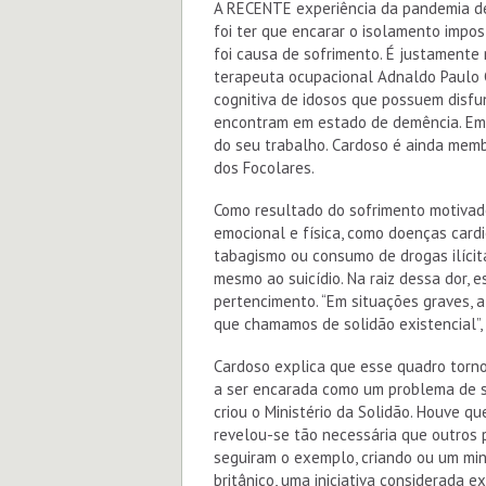
A RECENTE experiência da pandemia de 
foi ter que encarar o isolamento impos
foi causa de sofrimento. É justamente
terapeuta ocupacional Adnaldo Paulo 
cognitiva de idosos que possuem disfu
encontram em estado de demência. Em 
do seu trabalho. Cardoso é ainda memb
dos Focolares.
Como resultado do sofrimento motivad
emocional e física, como doenças card
tabagismo ou consumo de drogas ilícit
mesmo ao suicídio. Na raiz dessa dor,
pertencimento. “Em situações graves, 
que chamamos de solidão existencial”, 
Cardoso explica que esse quadro torno
a ser encarada como um problema de sa
criou o Ministério da Solidão. Houve qu
revelou-se tão necessária que outros 
seguiram o exemplo, criando ou um min
britânico, uma iniciativa considerada e