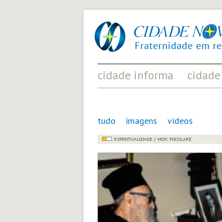
cidade
UM
nova
PROJETO
PELA
FRATERNIDADE
UNIVERSAL
cidade informa
cidade
FATOS RELEVANTES PARA
ACONTECIMENT
COMPREENDER O MUNDO
AS MUDANÇAS P
tudo
imagens
vídeos
ESPIRITUALIDADE / MOV. FOCOLARE