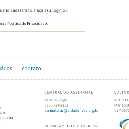
uário cadastrado. Faça seu
login
ou
nossa
Política de Privacidade
.
ários
contato
CENTRAL DO ASSINANTE
EDITOR
11 4158-8896
Rua José
0800 724 2252
Mariápol
e
assinaturas@cidadenova.org.br
CEP
0673
sam
 por uma
.
DEPARTAMENTO COMERCIAL