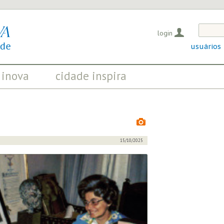
login
usuários
 inova
cidade inspira
OS QUE EVIDENCIAM
INICIATIVAS QUE TRANSFORMAM
OSITIVAS EM CURSO
A SOCIEDADE
15/10/2025