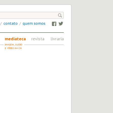

/
contato
/
quem somos
Facebook
Twitter
mediateca
revista
livraria
IMAGEM, ÁUDIO
FRATERNIDADE
E VÍDEO NA CN
EM REVISTA