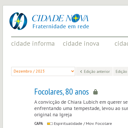
cidade
UM
nova
PROJETO
PELA
FRATERNIDADE
UNIVERSAL
cidade informa
cidade inova
cida
FATOS RELEVANTES PARA
ACONTECIMENTOS QUE EVIDENCIAM
INICIATI
COMPREENDER O MUNDO
AS MUDANÇAS POSITIVAS EM CURSO
A SOCIED
Edição anterior
Edição
Focolares, 80 anos
A convicção de Chiara Lubich em querer s
enfrentando uma tempestade, levou ao su
original na Igreja
CAPA
Espiritualidade / Mov. Focolare