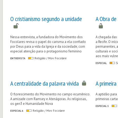
O cristianismo segundo a unidade
A Obra de 
Nessa entrevista, a fundadora do Movimento dos
A chegada das 
Focolares revisa o papel do carisma a ela confiado
a Recife. O iní
por Deus para a vida da Igreja e da sociedade, com
permanentes, 
especial atenção para o protagonismo feminino
culturais e so
aos mais vulne
ENTREVISTA
Religião / Mov. Focolare
ESPECIAL
S
A centralidade da palavra vivida
A primeir
O florescimento do Movimento no campo ecumênico.
A aptidão para 
A amizade com Ramsey e Atenágoras. As religiosas,
primeiras carta
os gen3 e Humanidade Nova
ESPECIAL 1
ESPECIAL 6
Religião / Mov. Focolare