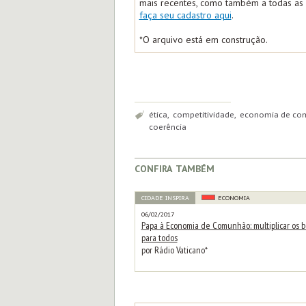
mais recentes, como também a todas as m
faça seu cadastro aqui
.
*O arquivo está em construção.
Tags:
ética, competitividade, economia de com
coerência
confira também
CIDADE INSPIRA
ECONOMIA
06/02/2017
Papa à Economia de Comunhão: multiplicar os 
para todos
por Rádio Vaticano*