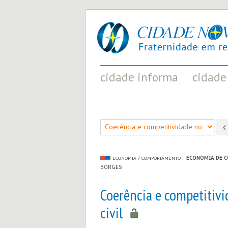
cidade
UM
nova
PROJETO
PELA
FRATERNIDADE
UNIVERSAL
cidade informa
cidade
FATOS RELEVANTES PARA
ACONTECIMENT
COMPREENDER O MUNDO
AS MUDANÇAS P
ECONOMIA DE 
ECONOMIA / COMPORTAMENTO
BORGES
Coerência e competitiv
civil