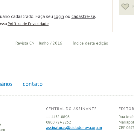
F
uário cadastrado. Faça seu
login
ou
cadastre-se
.
nossa
Política de Privacidade
.
Revista CN Junho / 2016
Índice desta edição
ários
contato
CENTRAL DO ASSINANTE
EDITOR
11 4158-8896
Rua José
0800 724 2252
Mariápol
e
assinaturas@cidadenova.org.br
CEP
0673
sam