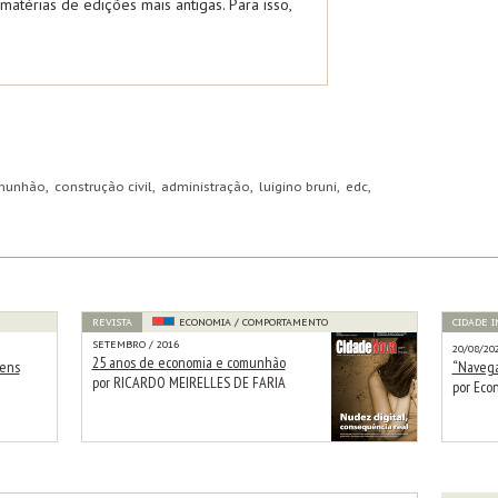
atérias de edições mais antigas. Para isso,
unhão, construção civil, administração, luigino bruni, edc,
REVISTA
ECONOMIA / COMPORTAMENTO
CIDADE 
SETEMBRO / 2016
20/08/20
25 anos de economia e comunhão
bens
“Navega
por RICARDO MEIRELLES DE FARIA
por Eco