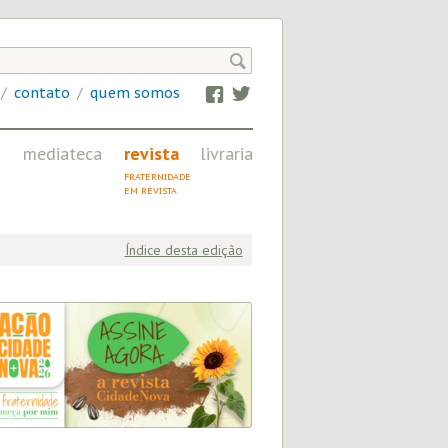

/
contato
/
quem somos
Facebook
Twitter
mediateca
revista
livraria
IMAGEM, ÁUDIO
FRATERNIDADE
E VÍDEO NA CN
EM REVISTA
Índice desta edição