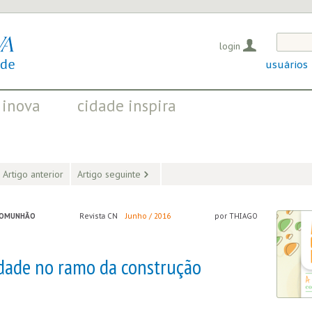
login
usuários
 inova
cidade inspira
OS QUE EVIDENCIAM
INICIATIVAS QUE TRANSFORMAM
OSITIVAS EM CURSO
A SOCIEDADE
Artigo anterior
Artigo seguinte
COMUNHÃO
Revista CN
Junho / 2016
por THIAGO
idade no ramo da construção