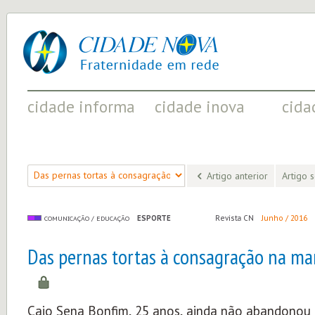
cidade
UM
nova
PROJETO
PELA
FRATERNIDADE
UNIVERSAL
cidade informa
cidade inova
cida
FATOS RELEVANTES PARA
ACONTECIMENTOS QUE EVIDENCIAM
INICIATI
COMPREENDER O MUNDO
AS MUDANÇAS POSITIVAS EM CURSO
A SOCIED
Artigo anterior
Artigo 
ESPORTE
Revista CN
Junho / 2016
COMUNICAÇÃO / EDUCAÇÃO
Das pernas tortas à consagração na mar
Caio Sena Bonfim, 25 anos, ainda não abandonou a