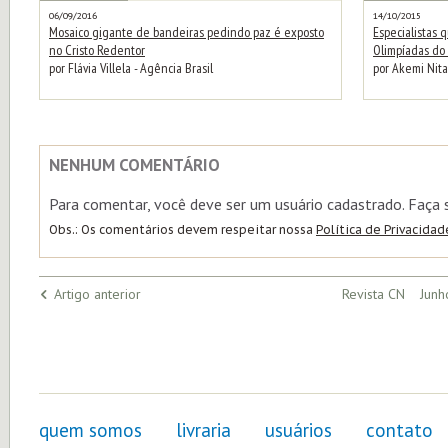
06/09/2016
14/10/2015
Mosaico gigante de bandeiras pedindo paz é exposto
Especialistas
no Cristo Redentor
Olimpíadas do 
por Flávia Villela - Agência Brasil
por Akemi Nita
NENHUM COMENTÁRIO
Para comentar, você deve ser um usuário cadastrado. Faça
Obs.: Os comentários devem respeitar nossa
Política de Privacidad
Artigo anterior
Revista CN Junh
quem somos
livraria
usuários
contato