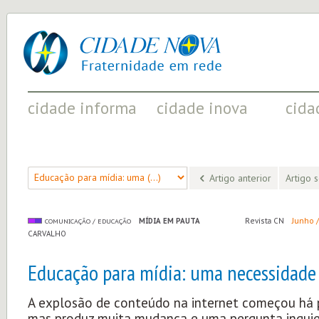
cidade
UM
nova
PROJETO
PELA
FRATERNIDADE
UNIVERSAL
cidade informa
cidade inova
cida
FATOS RELEVANTES PARA
ACONTECIMENTOS QUE EVIDENCIAM
INICIATI
COMPREENDER O MUNDO
AS MUDANÇAS POSITIVAS EM CURSO
A SOCIED
Artigo anterior
Artigo 
MÍDIA EM PAUTA
Revista CN
Junho /
COMUNICAÇÃO / EDUCAÇÃO
CARVALHO
Educação para mídia: uma necessidade
A explosão de conteúdo na internet começou há 
mas produz muita mudança e uma pergunta inqui