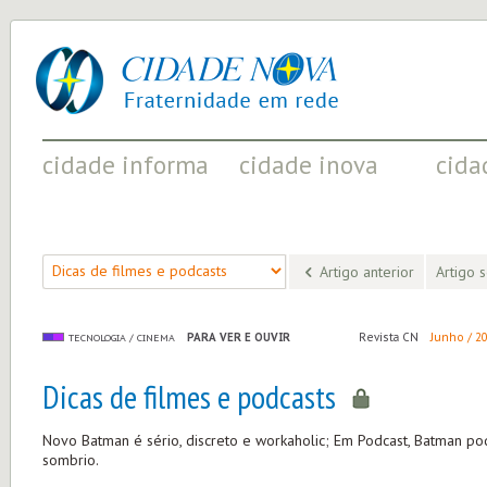
cidade
UM
nova
PROJETO
PELA
FRATERNIDADE
UNIVERSAL
cidade informa
cidade inova
cida
FATOS RELEVANTES PARA
ACONTECIMENTOS QUE EVIDENCIAM
INICIATI
COMPREENDER O MUNDO
AS MUDANÇAS POSITIVAS EM CURSO
A SOCIED
Artigo anterior
Artigo 
PARA VER E OUVIR
Revista CN
Junho / 2
TECNOLOGIA / CINEMA
Dicas de filmes e podcasts
Novo Batman é sério, discreto e workaholic; Em Podcast, Batman po
sombrio.