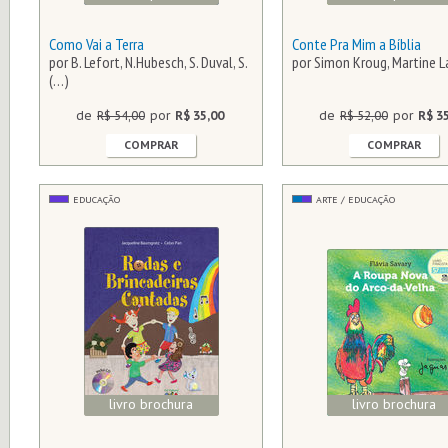
Como Vai a Terra
Conte Pra Mim a Bíblia
por B. Lefort, N.Hubesch, S. Duval, S.
por Simon Kroug, Martine 
(…)
de
R$ 54,00
por
R$ 35,00
de
R$ 52,00
por
R$ 3
COMPRAR
COMPRAR
EDUCAÇÃO
ARTE / EDUCAÇÃO
livro brochura
livro brochura