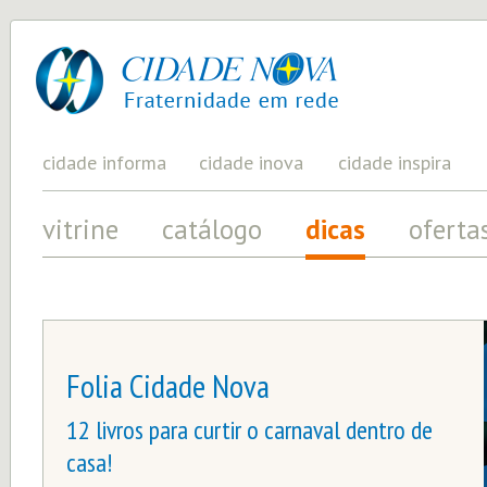
cidade
UM
PROJETO
nova
PELA
FRATERNIDADE
UNIVERSAL
cidade informa
cidade inova
cidade inspira
vitrine
catálogo
dicas
oferta
Folia Cidade Nova
12 livros para curtir o carnaval dentro de
casa!