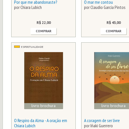
Por que me abandonaste?
O mar me contou
por Chiara Lubich
por Claudio García Pintos
R$ 22,00
R$ 43,00
COMPRAR
COMPRAR
ESPIRITUALIDADE
livro brochura
livro brochura
O Respiro da Alma - A oração em
A coragem de ser livre
Chiara Lubich
por Iñaki Guerrero