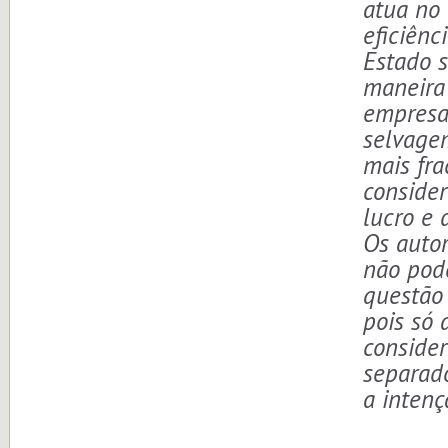
atua no
eficiênc
Estado s
maneira 
empresa 
selvagem
mais fra
consider
lucro e 
Os auto
não pode
questão 
pois só 
consider
separado
a intenç