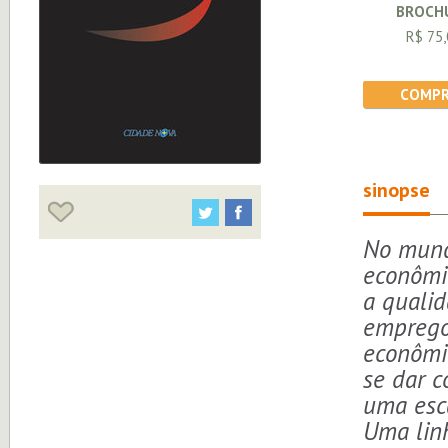
BROCH
R$ 75,
COMPR
sinopse
No mund
econômic
a qualid
emprego
econômi
se dar c
uma esca
Uma linh