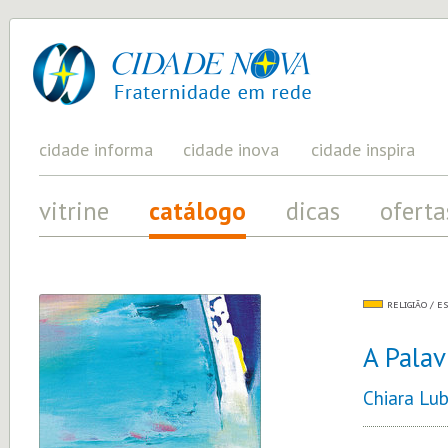
cidade
UM
PROJETO
nova
PELA
FRATERNIDADE
UNIVERSAL
cidade informa
cidade inova
cidade inspira
vitrine
catálogo
dicas
oferta
RELIGIÃO / E
A Palav
Chiara Lub