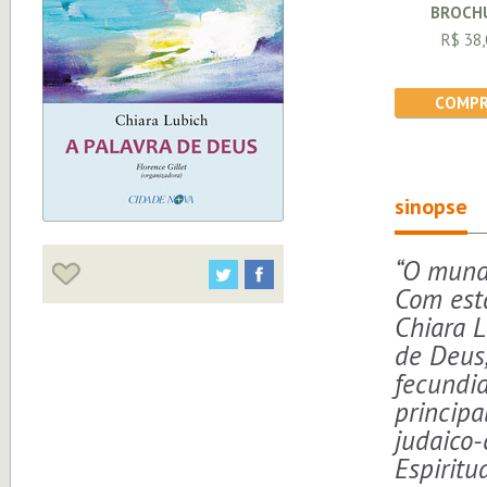
BROCH
R$ 38,
COMPR
sinopse
“O mund
Com esta
Chiara L
de Deus
fecundid
principa
judaico-
Espiritu