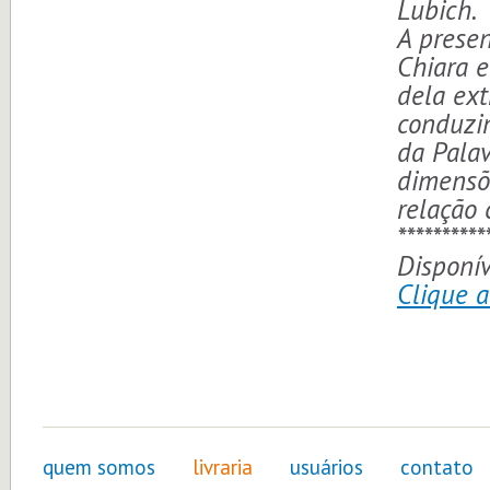
Lubich.
A presen
Chiara e
dela ext
conduzin
da Palav
dimensõ
relação
**********
Disponív
Clique 
quem somos
livraria
usuários
contato