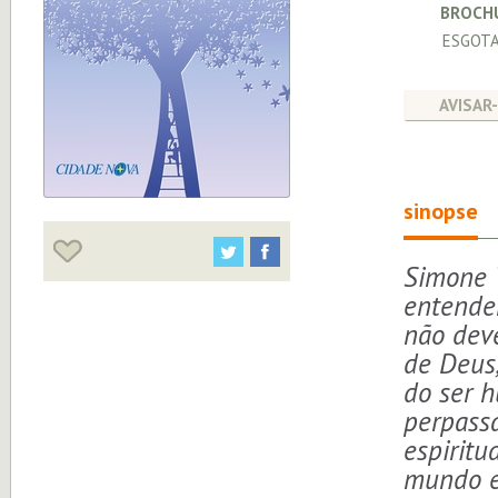
BROCH
ESGOT
AVISAR
sinopse
Simone W
entende
não deve
de Deus
do ser 
perpass
espiritu
mundo e