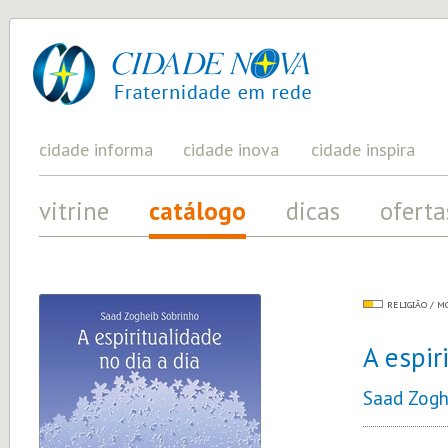
cidade
UM
PROJETO
nova
PELA
FRATERNIDADE
UNIVERSAL
cidade informa
cidade inova
cidade inspira
vitrine
catálogo
dicas
oferta
RELIGIÃO / M
A espir
Saad Zogh