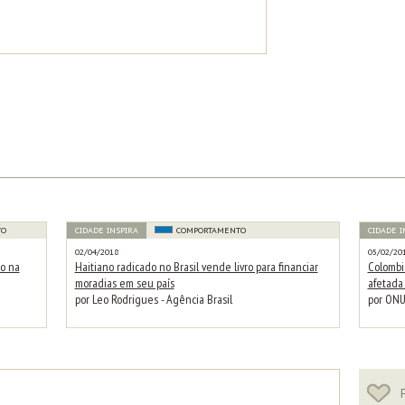
TO
CIDADE INSPIRA
COMPORTAMENTO
CIDADE I
02/04/2018
05/02/20
to na
Haitiano radicado no Brasil vende livro para financiar
Colombi
moradias em seu país
afetada 
por Leo Rodrigues - Agência Brasil
por ONU
F