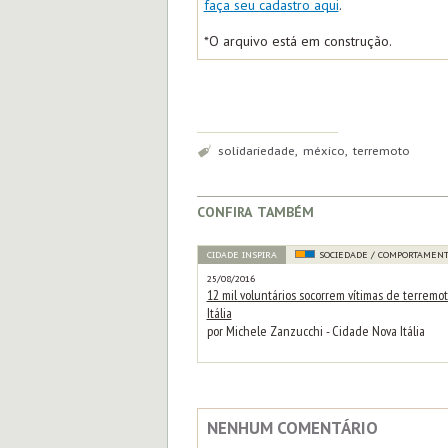
faça seu cadastro aqui
.
*O arquivo está em construção.
Tags:
solidariedade, méxico, terremoto
confira também
CIDADE INSPIRA
SOCIEDADE / COMPORTAMEN
25/08/2016
12 mil voluntários socorrem vítimas de terremo
Itália
por Michele Zanzucchi - Cidade Nova Itália
NENHUM COMENTÁRIO