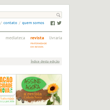

/
contato
/
quem somos
Facebook
Twitter
mediateca
revista
livraria
IMAGEM, ÁUDIO
FRATERNIDADE
E VÍDEO NA CN
EM REVISTA
Índice desta edição