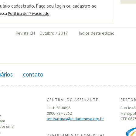
uário cadastrado. Faça seu
login
ou
cadastre-se
.
nossa
Política de Privacidade
.
Revista CN Outubro / 2017
Índice desta edição
ários
contato
CENTRAL DO ASSINANTE
EDITOR
11 4158-8896
Rua José
0800 724 2252
Mariápol
e
assinaturas@cidadenova.org.br
CEP
0673
sam
 por uma
.
DEPARTAMENTO COMERCIAL