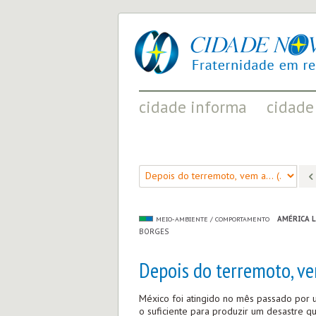
cidade
UM
nova
PROJETO
PELA
FRATERNIDADE
UNIVERSAL
cidade informa
cidade
FATOS RELEVANTES PARA
ACONTECIMENT
COMPREENDER O MUNDO
AS MUDANÇAS P
AMÉRICA 
MEIO-AMBIENTE / COMPORTAMENTO
BORGES
Depois do terremoto, vem
México foi atingido no mês passado por u
o suficiente para produzir um desastre q