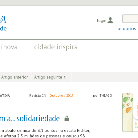
login
usuários
 inova
cidade inspira
OS QUE EVIDENCIAM
INICIATIVAS QUE TRANSFORMAM
OSITIVAS EM CURSO
A SOCIEDADE
Artigo anterior
Artigo seguinte
LATINA
Revista CN
Outubro / 2017
por THIAGO
 a... solidariedade
m abalo sísmico de 8,1 pontos na escala Richter,
ue afetou 2,3 milhões de pessoas e causou 98