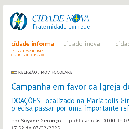
cidade
UM
nova
PROJETO
PELA
FRATERNIDADE
UNIVERSAL
cidade informa
cidade inova
cida
FATOS RELEVANTES PARA
ACONTECIMENTOS QUE EVIDENCIAM
INICIATI
COMPREENDER O MUNDO
AS MUDANÇAS POSITIVAS EM CURSO
A SOCIED
RELIGIÃO / MOV. FOCOLARE
Campanha em favor da Igreja de
DOAÇÕES Localizado na Mariápolis Gin
precisa passar por uma importante re
por
Suyane Geronço
publicado às
00:00 de 0
17:52 de 03/02/2025